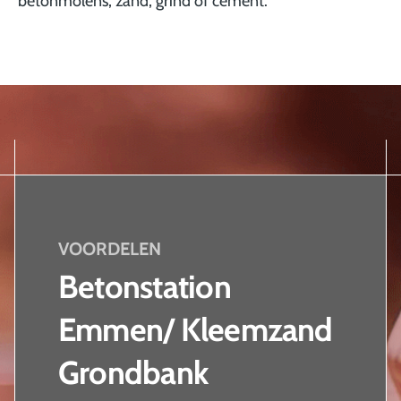
betonmolens, zand, grind of cement.
VOORDELEN
Betonstation
Emmen/ Kleemzand
Grondbank