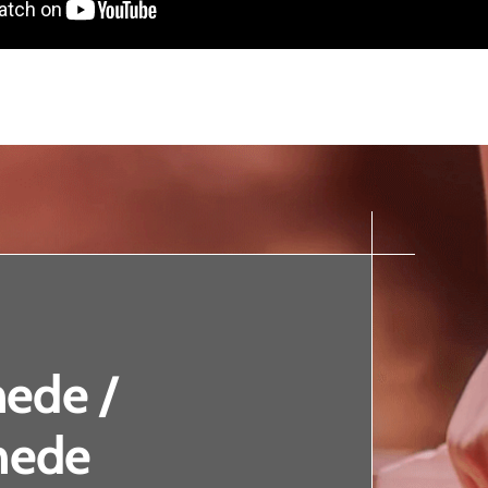
hede /
hede