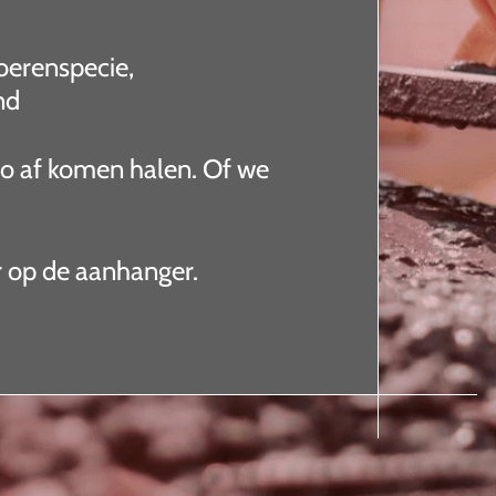
loerenspecie,
nd
zo af komen halen. Of we
r op de aanhanger.