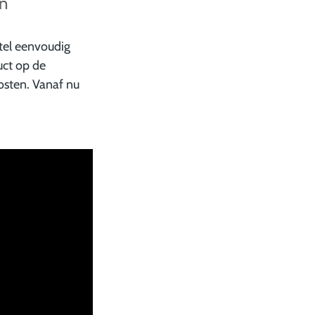
en
tel eenvoudig
uct op de
kosten. Vanaf nu