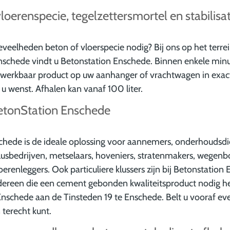
loerenspecie, tegelzettersmortel en stabilisa
eveelheden beton of vloerspecie nodig? Bij ons op het terre
Enschede vindt u Betonstation Enschede. Binnen enkele minu
rwerkbaar product op uw aanhanger of vrachtwagen in exac
 u wenst. Afhalen kan vanaf 100 liter.
BetonStation Enschede
chede is de ideale oplossing voor aannemers, onderhoudsdi
lusbedrijven, metselaars, hoveniers, stratenmakers, wegenb
loerenleggers. Ook particuliere klussers zijn bij Betonstatio
dereen die een cement gebonden kwaliteitsproduct nodig he
Enschede aan de Tinsteden 19 te Enschede. Belt u vooraf eve
terecht kunt.