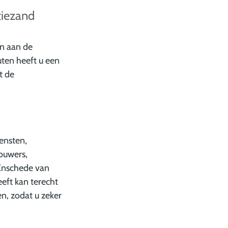
tiezand
in aan de
ten heeft u een
t de
ensten,
ouwers,
n Enschede van
eft kan terecht
n, zodat u zeker