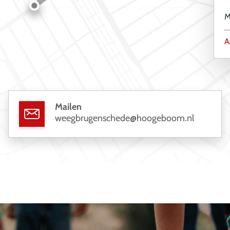
M
A
Mailen
weegbrugenschede@hoogeboom.nl